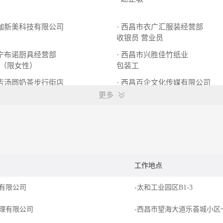
名伽新美科技有限公司
· 西昌市衣广汇服装经营部
收银员
营业员
安宁布诺厨具经营部
· 西昌市兴胜佳竹纸业
（限女性）
包装工
豆吉汤圆奶茶步行街店
· 西昌百企文化传媒有限公司
员/店长
招生老师
更多
工作地点
有限公司
-太和工业园区B1-3
理有限公司
-西昌市望海大道乐荟城小区