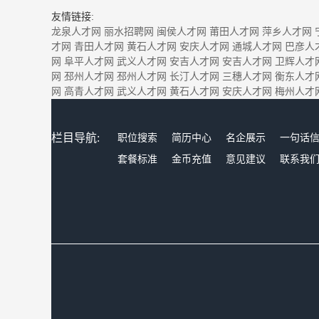
友情链接:
龙泉人才网
丽水招聘网
闽侯人才网
莆田人才网
萍乡人才网
才网
青田人才网
黄石人才网
安庆人才网
通城人才网
巴彦人
网
阜平人才网
武义人才网
安吉人才网
安吉人才网
卫辉人才
网
邳州人才网
邳州人才网
长汀人才网
三穗人才网
衡东人才
网
高青人才网
武义人才网
黄石人才网
安庆人才网
梅州人才
栏目导航:
职位搜索
简历中心
名企展示
一句话
套餐标准
金币充值
意见建议
联系我