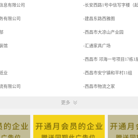
信息有限公司
-长安西路1号中信写字楼（
务有限公司
-建昌东路西雅图
部
-西昌市大凉山产业园
装馆
-汇通家具广场
-西昌市 邛海一号项目17栋1层
纸业
-西昌市安宁镇和平村11组
流有限公司
-西昌市物流之家
-西昌市楠华大厦
更多
贸易有限责任公司
-西昌学院北校区旁（成凉工
必胜客西昌达达春天店（百胜餐饮（武汉）有限公司）
-达达春天一楼必胜客