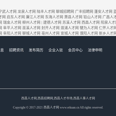
宁武人才网
龙泉人才网
陆丰人才网
聊城招聘网
广丰招聘网
蓬安人才网
才网
启东人才网
廉江人才网
东海人才网
萧县人才网
铅山人才网
广昌人
网
瑞金人才网
柳州人才网
|
建德人才网
苏溪人才网
西昌人才网
阳泉人才
网
阜平人才网
巫溪人才网
封开人才网
溆浦人才网
犍为人才网
仁怀人才
网
阜阳人才网
聊城人才网
亳州人才网
宣城人才网
濮阳人才网
新乡人才
信息
招聘资讯
发布简历
企业入驻
会员中心
法律申明
们
西昌人才网,西昌招聘网,西昌人才市场,西昌人事人才网
Copyright © 2017-2021 西昌人才网 www.erkuan.cn All rights reserved.