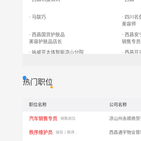
· 马联巧
· 四川
美容师
· 西昌国货护肤品
· 西昌
美容护肤品店长
销售专员
· 咏威亚太体智能凉山分院
· 西昌
课程专员
奶茶店店
热门职位
职位名称
公司名称
汽车销售专员
凉山州永顺商贸
销售岗位
秩序维护员
西昌通宇物业管
保安丨秩序员丨保洁