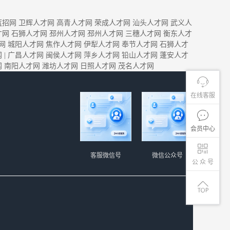
蓝招网
卫辉人才网
高青人才网
荣成人才网
汕头人才网
武义人
才网
石狮人才网
邳州人才网
邳州人才网
三穗人才网
衡东人才
网
城阳人才网
焦作人才网
伊犁人才网
奉节人才网
石狮人才
网
|
广昌人才网
闽侯人才网
萍乡人才网
铅山人才网
蓬安人才
网
南阳人才网
潍坊人才网
日照人才网
茂名人才网
在线客服
会员中心
客服微信号
微信公众号
公 众 号