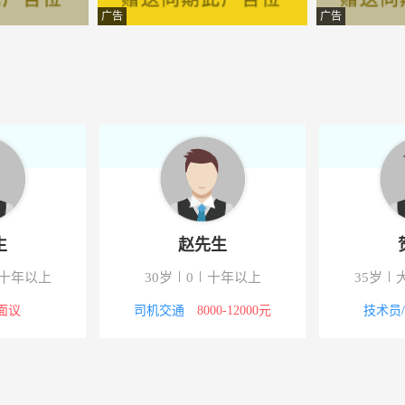
际老年公寓有限公司
-西昌海门渔村C区1栋
广告
广告
-西昌市望海大道乐荟城一期
展有限公司
-会理市会川路金融中心
-西昌海河东路（海河天街B
-西昌市金色夏威夷旁万顺叫
司凉山分公司
-西昌海月里3幢1单元4楼
生
赵先生
建材有限公司
-经久乡航天水泥厂
十年以上
30岁
0
十年以上
35岁
技有限公司
-西昌市就近分配
面议
司机交通
8000-12000元
技术员