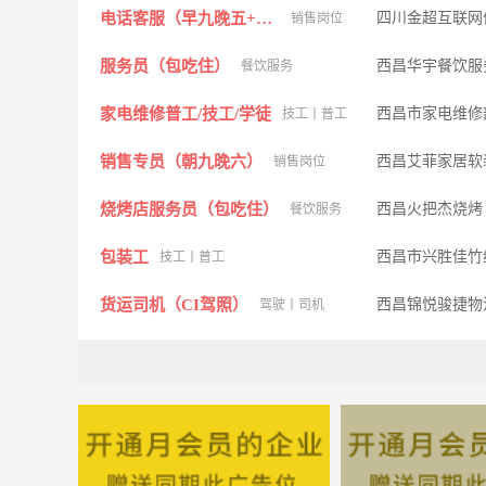
电话客服（早九晚五+双休）
四川金超互联网
销售岗位
服务员（包吃住）
西昌华宇餐饮服
餐饮服务
家电维修普工/技工/学徒
西昌市家电维修
技工丨普工
销售专员（朝九晚六）
西昌艾菲家居软
销售岗位
烧烤店服务员（包吃住）
西昌火把杰烧烤
餐饮服务
包装工
西昌市兴胜佳竹
技工丨普工
货运司机（CI驾照）
西昌锦悦骏捷物
驾驶丨司机
以纯服装导购/营业员
西昌以纯
销售岗位
药品/器械销售人员
凉山佳能达医药
销售岗位
兼职、全职丨必胜客服务员
餐饮服务