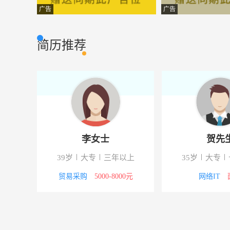
保安
四川攀西邛海国
保安丨秩序员丨保洁
广告
广告
快餐店工作人员（急聘）
西昌贝肯熊汉堡
餐饮服务
简历推荐
出纳
会理东晟置业发
会计丨财务丨出纳
餐厅领班、餐厅主管
西昌翠海堂
管理岗丨中层管理
万顺叫车（网约车司机）
西昌万顺叫车
驾驶丨司机
移动装维服务工程师
中移铁通有限公
销售岗位
李女士
贺先
装载机丨自卸车丨搅拌车驾驶员
西昌市航天宏达
驾驶丨司机
届毕业
39岁
大专
三年以上
35岁
大专
美容师
四川名伽新美科
美容美发
00元
贸易采购
5000-8000元
网络IT