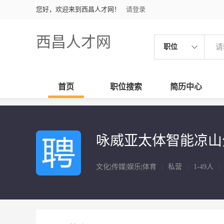
您好，欢迎来到西昌人才网！
请登录
西昌人才网
职位
首页
职位搜索
简历中心
咏威亚太体智能凉山
文化|传媒|娱乐|体育
|
私营
|
1-49人
|