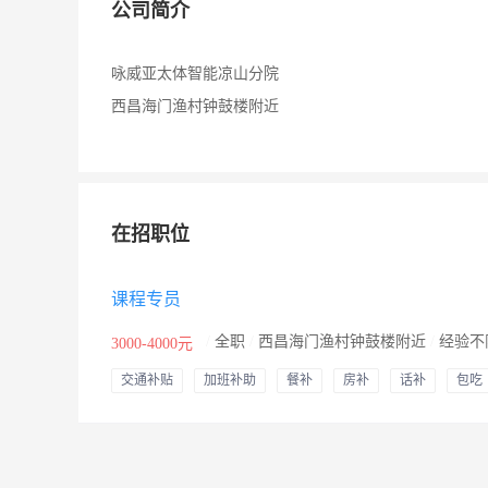
公司简介
咏威亚太体智能凉山分院
西昌海门渔村钟鼓楼附近
在招职位
课程专员
/
全职
/
西昌海门渔村钟鼓楼附近
/
经验不
3000-4000元
交通补贴
加班补助
餐补
房补
话补
包吃
包住
年终奖
年假